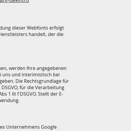
T&hl=de#intro
ndung dieser Webfonts erfolgt
enstleisters handelt, der die
hmen, werden Ihre angegebenen
 uns und interimistisch bei
egeben. Die Rechtsgrundlage für
 a DSGVO, für die Verarbeitung
 1 lit f DSGVO. Stellt der E-
nwendung.
 des Unternehmens Google