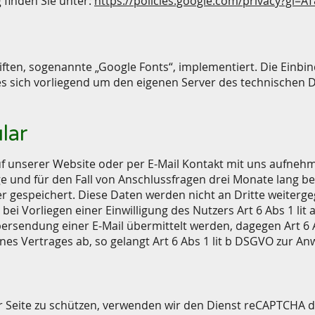
finden Sie unter:
https://policies.google.com/privacy?gl=A
riften, sogenannte „Google Fonts“, implementiert. Die Einbi
s sich vorliegend um den eigenen Server des technischen Di
lar
auf unserer Website oder per E-Mail Kontakt mit uns aufne
 und für den Fall von Anschlussfragen drei Monate lang bei
r gespeichert. Diese Daten werden nicht an Dritte weiterg
bei Vorliegen einer Einwilligung des Nutzers Art 6 Abs 1 lit
rsendung einer E-Mail übermittelt werden, dagegen Art 6 Abs
nes Vertrages ab, so gelangt Art 6 Abs 1 lit b DSGVO zur A
r Seite zu schützen, verwenden wir den Dienst reCAPTCHA