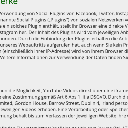
werke
e Verwendung von Social Plugins von Facebook, Twitter, Insta
annte Social Plugins („Plugins“) von sozialen Netzwerken v
e ein solches Plugin enthält, stellt Ihr Browser eine direkt
stagram her. Der Inhalt des Plugins wird vom jeweiligen Anb
ebunden. Durch die Einbindung der Plugins erhalten die Anbi
nseres Webauftritts aufgerufen hat, auch wenn Sie kein Pro
n (einschließlich Ihrer IP-Adresse) wird von Ihrem Browser d
. Weitere Informationen zur Verwendung der Daten finden Si
hnen die Möglichkeit, YouTube-Videos direkt über eine ifra
Sie eine Zustimmung gemäß Art 6 Abs 1 lit a DSGVO. Durch d
imited, Gordon House, Barrow Street, Dublin 4, Irland pe
 jeweiligen Videos erheben. Eine Verarbeitung oder Speich
mmung behält bis zum Verlassen der jeweiligen Website ihre 