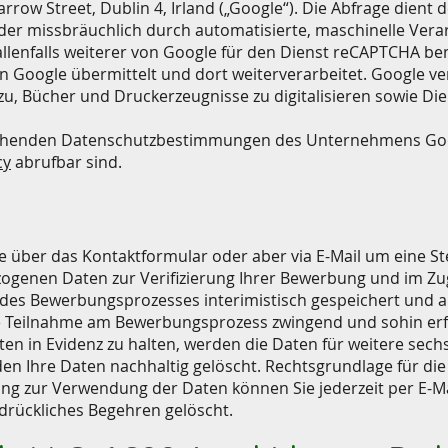
rrow Street, Dublin 4, Irland („Google“). Die Abfrage dient 
r missbräuchlich durch automatisierte, maschinelle Verarbe
llenfalls weiterer von Google für den Dienst reCAPTCHA be
n Google übermittelt und dort weiterverarbeitet. Google ve
, Bücher und Druckerzeugnisse zu digitalisieren sowie Die
eichenden Datenschutzbestimmungen des Unternehmens Goo
cy
abrufbar sind.
n
e über das Kontaktformular oder aber via E-Mail um eine S
ogenen Daten zur Verifizierung Ihrer Bewerbung und im Z
des Bewerbungsprozesses interimistisch gespeichert und a
ie Teilnahme am Bewerbungsprozess zwingend und sohin erfor
Daten in Evidenz zu halten, werden die Daten für weitere se
 Ihre Daten nachhaltig gelöscht. Rechtsgrundlage für die V
igung zur Verwendung der Daten können Sie jederzeit per E-Ma
drückliches Begehren gelöscht.