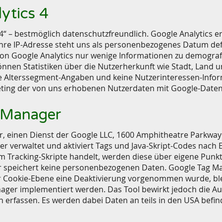
ytics 4
4“ – bestmöglich datenschutzfreundlich. Google Analytics er
hre IP-Adresse steht uns als personenbezogenes Datum defin
von Google Analytics nur wenige Informationen zu demogra
önnen Statistiken über die Nutzerherkunft wie Stadt, Land 
ne Alterssegment-Angaben und keine Nutzerinteressen-Infor
ting der von uns erhobenen Nutzerdaten mit Google-Daten
g Manager
, einen Dienst der Google LLC, 1600 Amphitheatre Parkway
er verwaltet und aktiviert Tags und Java-Skript-Codes nach
 Tracking-Skripte handelt, werden diese über eigene Punk
 speichert keine personenbezogenen Daten. Google Tag Mana
Cookie-Ebene eine Deaktivierung vorgenommen wurde, bleib
ager implementiert werden. Das Tool bewirkt jedoch die Au
 erfassen. Es werden dabei Daten an teils in den USA befin